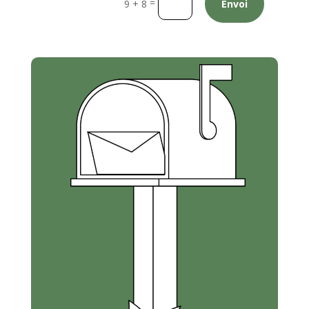
=
9 + 8
Envoi